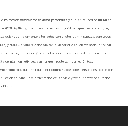
 la
Política de tratamiento de datos personales
y que en calidad de titular de
zo a
ACOTEN/MNT
y/o a la persona natural o jurídica a quien éste encargue, a
ar cualquier otro tratamiento a los datos personales suministrados, para todos
s, y cualquier otro relacionado con el desarrollo del objeto social principal
s de mercadeo, promoción y de ser el caso, cuando la actividad comercial lo
013 y demás normatividad vigente que regule la materia. En todo
demás principios que impliquen el tratamiento de datos personales acorde con
duración del vínculo o la prestación del servicio y por el tiempo de duración
olíticas