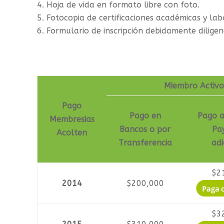
Hoja de vida en formato libre con foto.
Fotocopia de certificaciones académicas y lab
Formulario de inscripción debidamente dilige
Miembro Activ
Pago
Pago en
Pago a
Membresias
Bancos o por
Pa
Acolten
Transferencia
adi
$2
2014
$200,000
$3