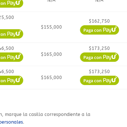
N/A
N/A
25,500
$162,750
$155,000
46,500
$173,250
$165,000
46,500
$173,250
$165,000
ón, marque la casilla correspondiente a la
 personales
.