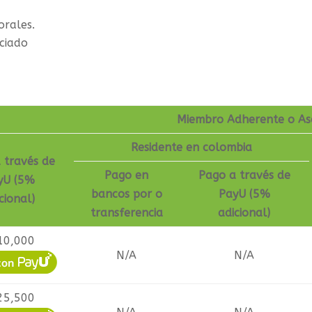
orales.
nciado
o
Miembro Adherente o As
Residente en colombia
 través de
Pago en
Pago a través de
yU (5%
bancos por o
PayU (5%
cional)
transferencia
adicional)
10,000
N/A
N/A
25,500