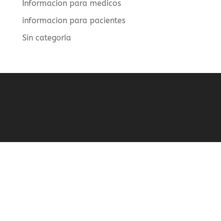
Informacion para medicos
informacion para pacientes
Sin categoría
ACOLTEN/MNT
Promover el conocimiento de la Terapia Neural/MNT
para profesionales del área de salud y de la población
general para garantizar una atención medica integral